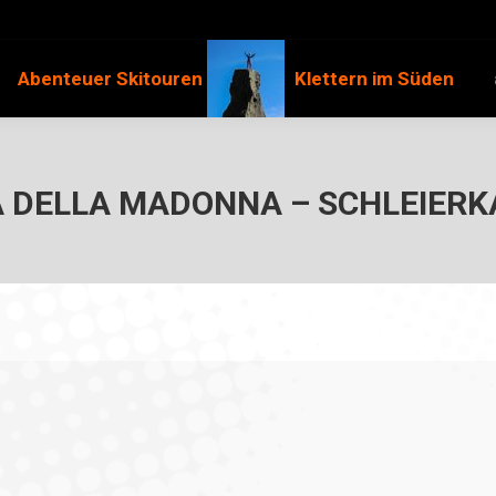
Abenteuer Skitouren
Klettern im Süden
 DELLA MADONNA – SCHLEIER