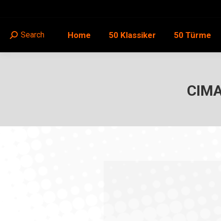
Home
50 Klassiker
50 Türme
Search
Search:
CIMA