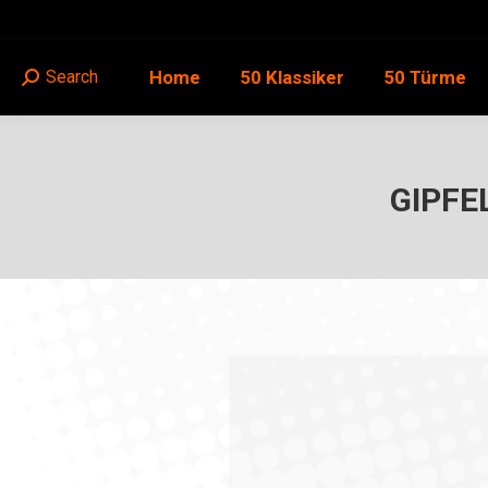
Home
50 Klassiker
50 Türme
Search
Search:
GIPFE