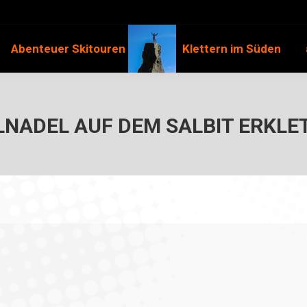
Abenteuer Skitouren
Klettern im Süden
LNADEL AUF DEM SALBIT ERKLE