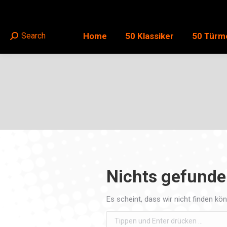
Home
50 Klassiker
50 Türm
Search
Search:
Nichts gefund
Es scheint, dass wir nicht finden kö
Search: