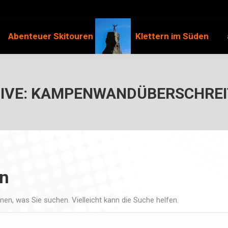
Abenteuer Skitouren
Klettern im Süden
IVE:
KAMPENWANDÜBERSCHRE
en
nnen, was Sie suchen. Vielleicht kann die Suche helfen.