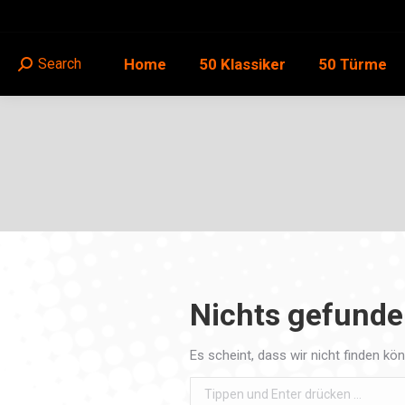
Home
50 Klassiker
50 Türme
Search
Search:
Nichts gefund
Es scheint, dass wir nicht finden kö
Search: