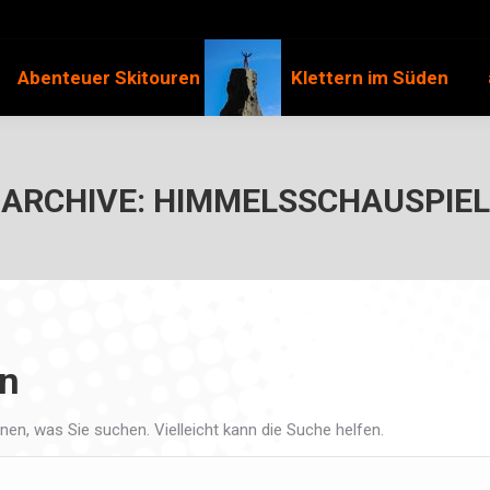
Abenteuer Skitouren
Klettern im Süden
ARCHIVE:
HIMMELSSCHAUSPIEL
en
nnen, was Sie suchen. Vielleicht kann die Suche helfen.