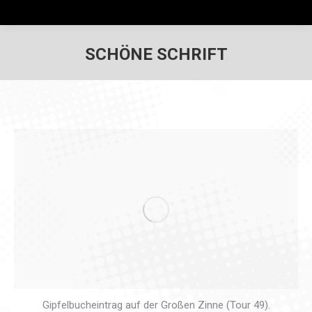
SCHÖNE SCHRIFT
Gipfelbucheintrag auf der Großen Zinne (Tour 49).