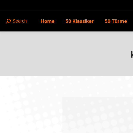
Home
50 Klassiker
50 Türme
Search
Search: