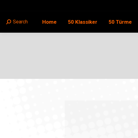
Home
50 Klassiker
50 Türme
Search
Search: