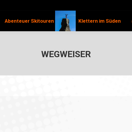
Abenteuer Skitouren
Klettern im Süden
WEGWEISER