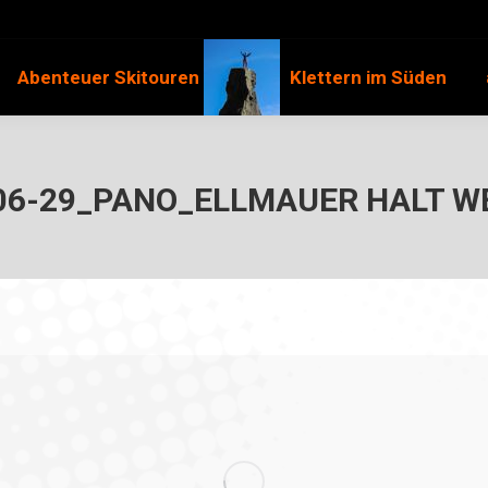
Abenteuer Skitouren
Klettern im Süden
06-29_PANO_ELLMAUER HALT W