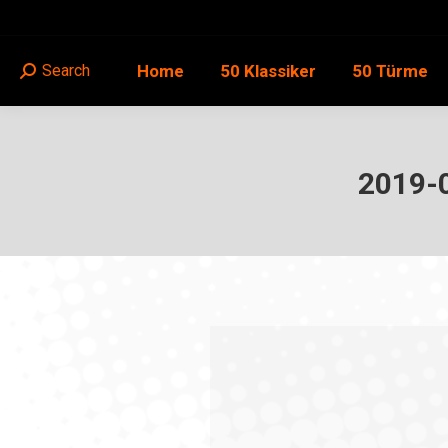
Home
50 Klassiker
50 Türme
Search
Search:
2019-