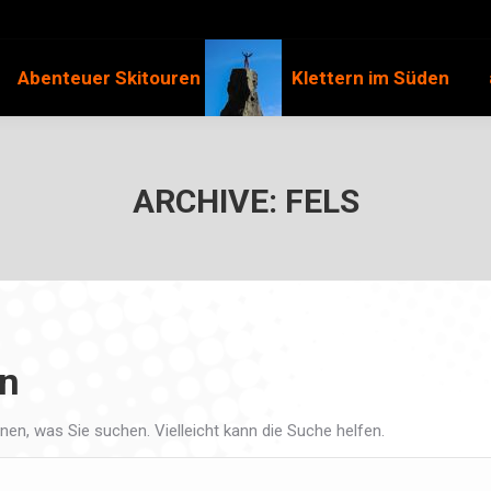
Abenteuer Skitouren
Klettern im Süden
ARCHIVE:
FELS
en
nnen, was Sie suchen. Vielleicht kann die Suche helfen.