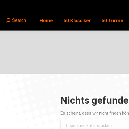
Home
50 Klassiker
50 Türme
Search
Search:
Nichts gefund
Es scheint, dass wir nicht finden kö
Search: